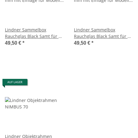
Lindner Sammelbox
Lindner Sammelbox
Rauchglas Black Samt für 12
Rauchglas Black Samt für 12
Victorinox Messer 91 mm
Victorinox Messer Alox 84
49,50 €
*
49,50 €
*
mm (Cadet)
AUF LAGER
Lindner Objektrahmen