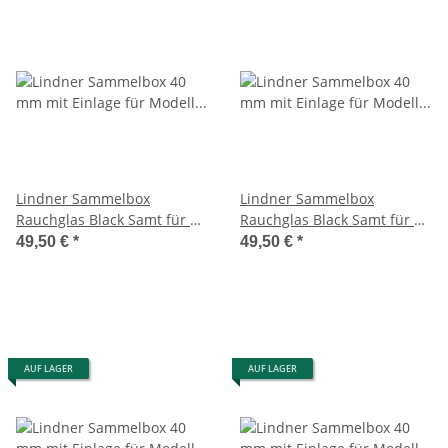
Lindner Sammelbox
Lindner Sammelbox
Rauchglas Black Samt für 21
Rauchglas Black Samt für 12
Victorinox Messer 58 mm (
Victorinox Messer Alox 93
49,50 €
*
49,50 €
*
Classic)
mm
AUF LAGER
AUF LAGER