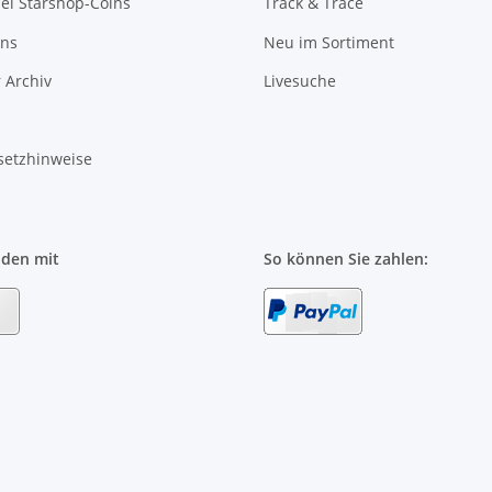
l Starshop-Coins
Track & Trace
uns
Neu im Sortiment
 Archiv
Livesuche
setzhinweise
nden mit
So können Sie zahlen: