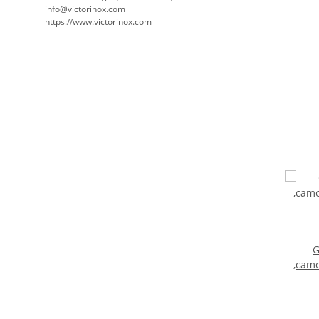
info@victorinox.com
https://www.victorinox.com
G
,camo