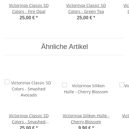
Victorinox Classic SD
Victorinox Classic SD
Vi
Colors - Fire Opal
Colors - Green Tea
25,00 €
*
25,00 €
*
Ähnliche Artikel
Victorinox Classic SD
Victorinox Silikon Hülle -
Vic
Colors - Smashed
Cherry Blossom
Avocado
25,00 €
*
9,90 €
*