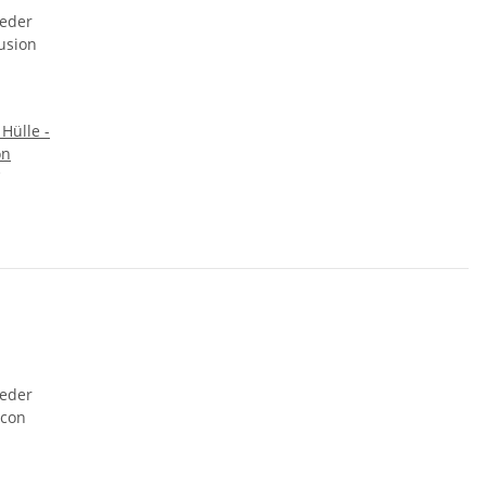
 Hülle -
on