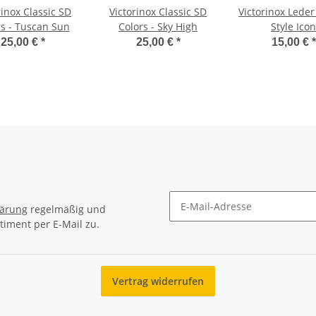
rinox Classic SD
Victorinox Classic SD
Victorinox Leder
rs - Tuscan Sun
Colors - Sky High
Style Icon
25,00 €
*
25,00 €
*
15,00 €
*
lärung
regelmäßig und
timent per E-Mail zu.
Newsletter Abonnieren
Vertrag widerrufen