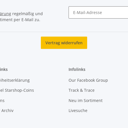
lärung
regelmäßig und
timent per E-Mail zu.
Newsletter Abonnieren
Vertrag widerrufen
inks
Infolinks
eiheitserklärung
Our Facebook Group
l Starshop-Coins
Track & Trace
uns
Neu im Sortiment
 Archiv
Livesuche