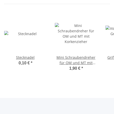
Stecknadel
Mini Schraubendreher
Gri
für OM und MT mit
0,10 €
*
Korkenzieher
1,90 €
*