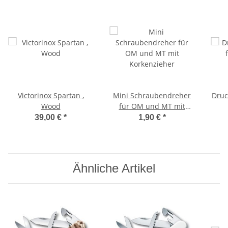
Victorinox Spartan ,
Mini Schraubendreher
Druc
Wood
für OM und MT mit
Korkenzieher
39,00 €
*
1,90 €
*
Ähnliche Artikel