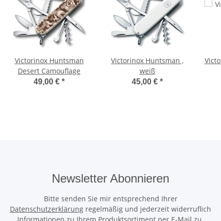
Victorinox Huntsman
Victorinox Huntsman ,
Vict
Desert Camouflage
weiß
49,00 €
*
45,00 €
*
Newsletter Abonnieren
Bitte senden Sie mir entsprechend Ihrer
Datenschutzerklärung
regelmäßig und jederzeit widerruflich
Informationen zu Ihrem Produktsortiment per E-Mail zu.