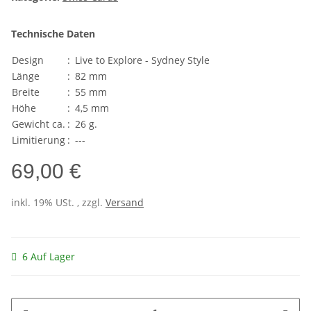
Technische Daten
Design
:
Live to Explore - Sydney Style
Länge
:
82 mm
Breite
:
55 mm
Höhe
:
4,5 mm
Gewicht ca.
:
26 g.
Limitierung
:
---
69,00 €
inkl. 19% USt. , zzgl.
Versand
6 Auf Lager