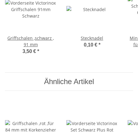
Griffschalen ,schwarz ,
Stecknadel
Min
91 mm
fü
0,10 €
*
3,50 €
*
Ähnliche Artikel