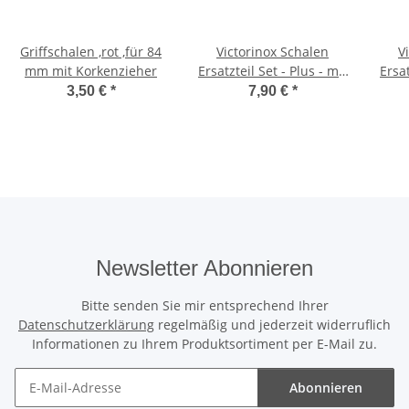
Griffschalen ,rot ,für 84
Victorinox Schalen
V
mm mit Korkenzieher
Ersatzteil Set - Plus - mit
Ersat
roter Kordel - für 91er
grün
3,50 €
*
7,90 €
*
Messer
Newsletter Abonnieren
Bitte senden Sie mir entsprechend Ihrer
Datenschutzerklärung
regelmäßig und jederzeit widerruflich
Informationen zu Ihrem Produktsortiment per E-Mail zu.
Abonnieren