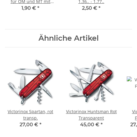
für OM und MT mit
1.36.. - 1.77..
Korkenzieher
1,90 €
*
2,50 €
*
Ähnliche Artikel
Victorinox Spartan, rot
Victorinox Huntsman Rot
Vi
transp.
Transparent
27,00 €
*
45,00 €
*
27