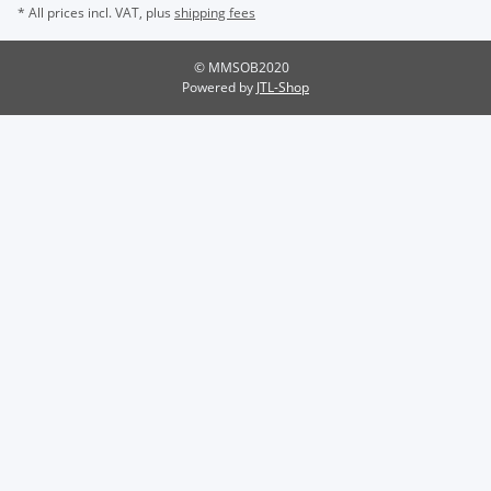
* All prices incl. VAT, plus
shipping fees
© MMSOB2020
Powered by
JTL-Shop