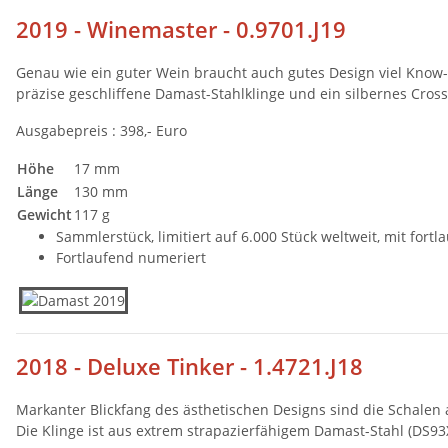
2019 - Winemaster - 0.9701.J19
Genau wie ein guter Wein braucht auch gutes Design viel Know
präzise geschliffene Damast-Stahlklinge und ein silbernes Cross &
Ausgabepreis : 398,- Euro
Höhe
17 mm
Länge
130 mm
Gewicht
117 g
Sammlerstück, limitiert auf 6.000 Stück weltweit, mit fo
Fortlaufend numeriert
2018 - Deluxe Tinker - 1.4721.J18
Markanter Blickfang des ästhetischen Designs sind die Schale
Die Klinge ist aus extrem strapazierfähigem Damast-Stahl (DS9