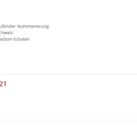
rtlaufender Nummerierung
Schweiz
Carbon-Schalen
J21