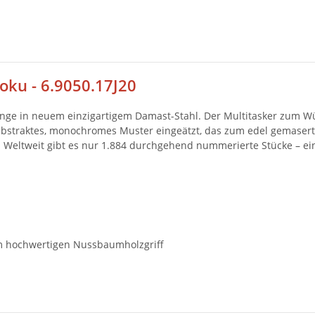
oku - 6.9050.17J20
linge in neuem einzigartigem Damast-Stahl. Der Multitasker zum Wü
n abstraktes, monochromes Muster eingeätzt, das zum edel gemaser
. Weltweit gibt es nur 1.884 durchgehend nummerierte Stücke – 
em hochwertigen Nussbaumholzgriff