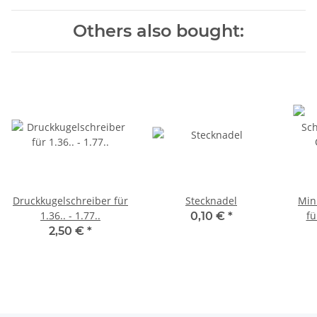
Others also bought:
Druckkugelschreiber für
Stecknadel
Min
1.36.. - 1.77..
fü
0,10 €
*
2,50 €
*