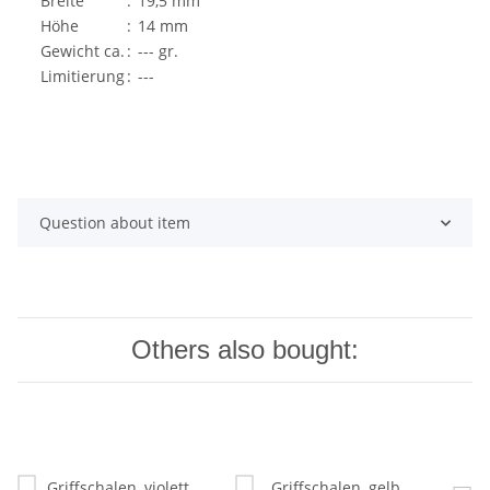
Breite
:
19,5 mm
Höhe
:
14 mm
Gewicht ca.
:
--- gr.
Limitierung
:
---
Question about item
Others also bought: