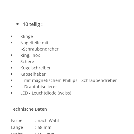
10 teilig :
Klinge
Nagelfeile mit
-Schraubendreher
Ring, inox
Schere
Kugelschreiber
Kapselheber
- mit magnetischem Phillips - Schraubendreher
- Drahtabisolierer
LED - Leuchtdiode (weiss)
Technische Daten
Farbe
:
nach Wahl
Länge
:
58 mm