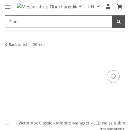
EN
EN
Back to list
58 mm