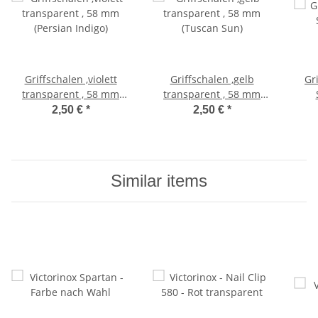
Griffschalen ,violett
Griffschalen ,gelb
Gr
transparent , 58 mm
transparent , 58 mm
(Persian Indigo)
(Tuscan Sun)
2,50 €
*
2,50 €
*
Similar items