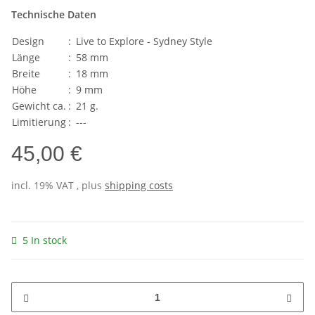
Technische Daten
Design
:
Live to Explore - Sydney Style
Länge
:
58 mm
Breite
:
18 mm
Höhe
:
9 mm
Gewicht ca.
:
21 g.
Limitierung
:
---
45,00 €
incl. 19% VAT , plus
shipping costs
5 In stock