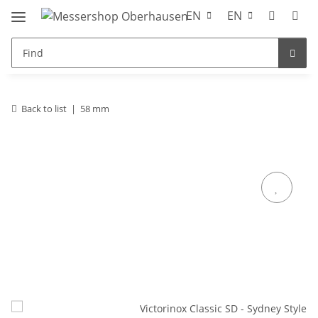
EN
EN
Back to list
58 mm