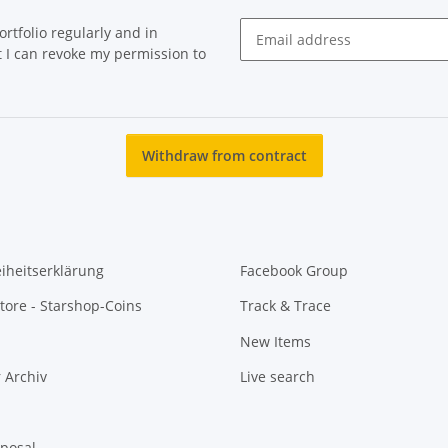
rtfolio regularly and in
at I can revoke my permission to
Newsletter Subscribe
Withdraw from contract
eiheitserklärung
Facebook Group
tore - Starshop-Coins
Track & Trace
New Items
 Archiv
Live search
sposal