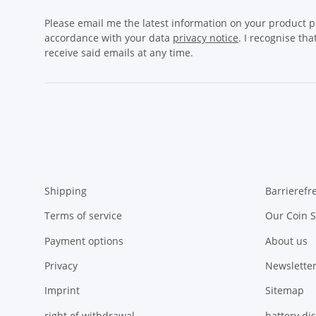
Please email me the latest information on your product po
accordance with your data
privacy notice
. I recognise th
receive said emails at any time.
Shipping
Barrierefr
Terms of service
Our Coin S
Payment options
About us
Privacy
Newsletter
Imprint
Sitemap
right of withdrawal
battery di