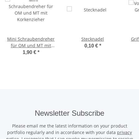
Mini Schraubendreher
Stecknadel
Gri
für OM und MT mit
0,10 €
*
Korkenzieher
1,90 €
*
Newsletter Subscribe
Please email me the latest information on your product
portfolio regularly and in accordance with your data
privacy
notice
. I recognise that I can revoke my permission to receive