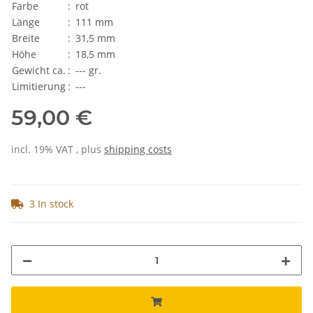
Farbe
:
rot
Länge
:
111 mm
Breite
:
31,5 mm
Höhe
:
18,5 mm
Gewicht ca.
:
--- gr.
Limitierung
:
---
59,00 €
incl. 19% VAT , plus
shipping costs
3 In stock