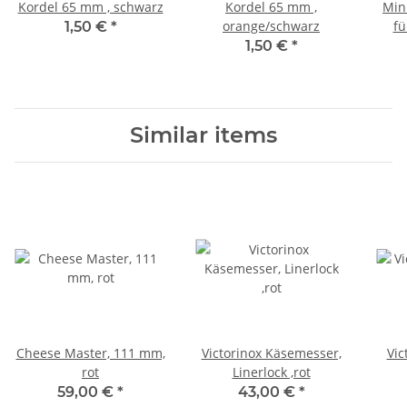
Kordel 65 mm , schwarz
Kordel 65 mm ,
Min
orange/schwarz
fü
1,50 €
*
1,50 €
*
Similar items
Cheese Master, 111 mm,
Victorinox Käsemesser,
Vic
rot
Linerlock ,rot
59,00 €
*
43,00 €
*