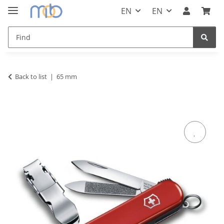
EN
EN
Back to list
65 mm