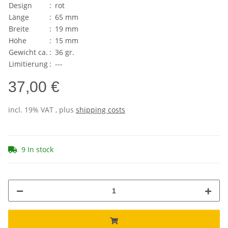
Design
:
rot
Länge
:
65 mm
Breite
:
19 mm
Höhe
:
15 mm
Gewicht ca.
:
36 gr.
Limitierung
:
---
37,00 €
incl. 19% VAT , plus
shipping costs
9 In stock