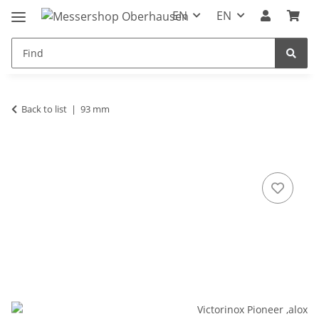
EN
EN
Back to list
93 mm