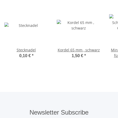
Stecknadel
Kordel 65 mm , schwarz
Min
fü
0,10 €
*
1,50 €
*
Newsletter Subscribe