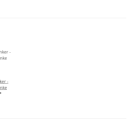
ker -
nke
*