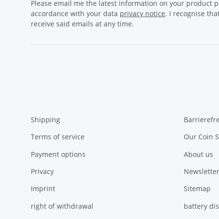
Please email me the latest information on your product po
accordance with your data
privacy notice
. I recognise th
receive said emails at any time.
Shipping
Barrierefr
Terms of service
Our Coin S
Payment options
About us
Privacy
Newsletter
Imprint
Sitemap
right of withdrawal
battery di