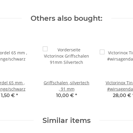
Others also bought:
rdel 65 mm ,
Griffschalen ,silvertech
Victorinox Tin
ange/schwarz
, 91 mm
#wirsagenda
1,50 €
*
10,00 €
*
28,00 €
Similar items