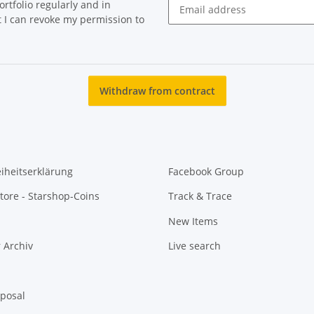
rtfolio regularly and in
at I can revoke my permission to
Newsletter Subscribe
Withdraw from contract
eiheitserklärung
Facebook Group
tore - Starshop-Coins
Track & Trace
New Items
 Archiv
Live search
sposal