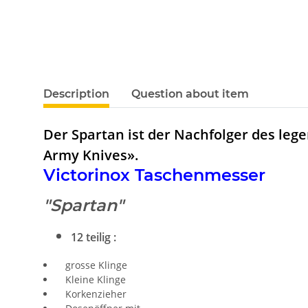
show more tabs
Description
Question about item
Der Spartan ist der Nachfolger des leg
Army Knives».
Victorinox Taschenmesser
"Spartan"
12 teilig :
grosse Klinge
Kleine Klinge
Korkenzieher