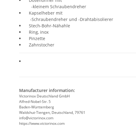
Dosenöffner mit
-kleinem Schraubendreher
Kapselheber mit
-Schraubendreher und -Drahtabisolierer
Stech-Bohr-Nähahle
Ring, inox
Pinzette
Zahnstocher
Manufacturer information:
Victorinox Deutschland GmbH
Alfred-Nobel-Str. 5
Baden-Württemberg
Waldshut-Tiengen, Deutschland, 79761
info@victorinox.com
https://www.victorinox.com