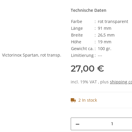
Technische Daten
Farbe
:
rot transparent
Länge
:
91 mm
Breite
:
26,5 mm
Höhe
:
19 mm
Gewicht ca.
:
100 gr.
Limitierung
:
---
27,00 €
incl. 19% VAT , plus
shipping c
2 In stock