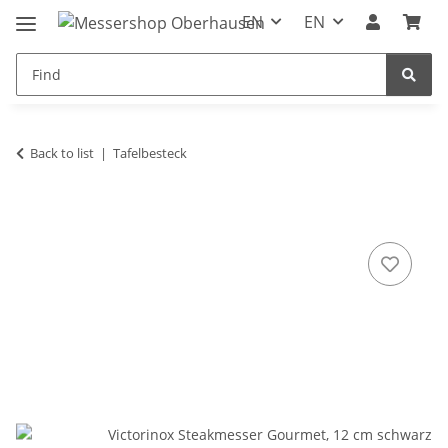
EN
EN
Back to list
Tafelbesteck