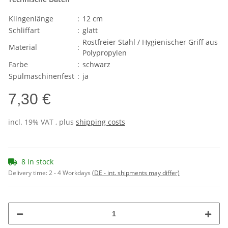
Klingenlänge
:
12 cm
Schliffart
:
glatt
Rostfreier Stahl / Hygienischer Griff aus
Material
:
Polypropylen
Farbe
:
schwarz
Spülmaschinenfest
:
ja
7,30 €
incl. 19% VAT , plus
shipping costs
8 In stock
Delivery time:
2 - 4 Workdays
(DE - int. shipments may differ)