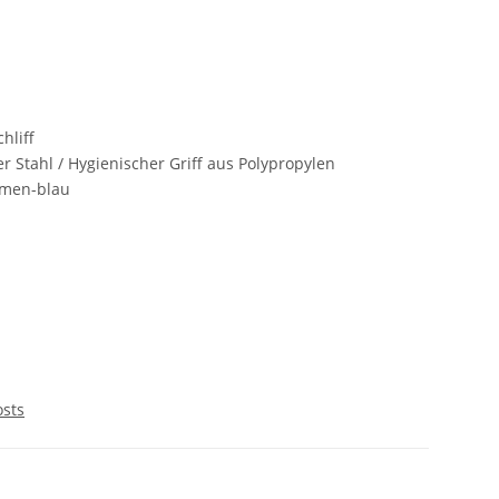
hliff
er Stahl / Hygienischer Griff aus Polypropylen
men-blau
osts