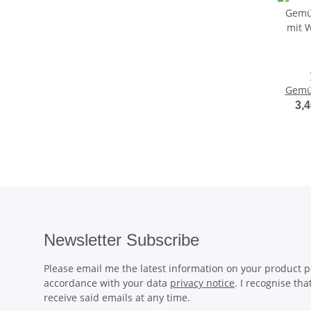
Gemü
mit 
3,4
Far
Newsletter Subscribe
Please email me the latest information on your product po
accordance with your data
privacy notice
. I recognise th
receive said emails at any time.