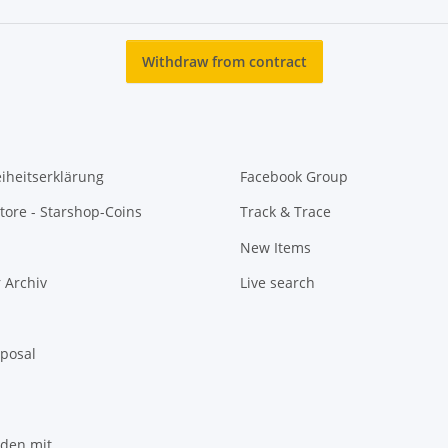
Withdraw from contract
eiheitserklärung
Facebook Group
tore - Starshop-Coins
Track & Trace
New Items
 Archiv
Live search
sposal
nden mit