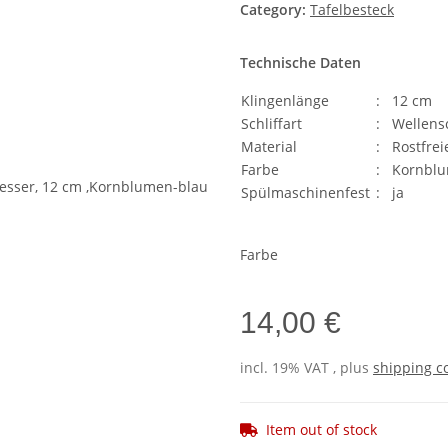
Category:
Tafelbesteck
Technische Daten
Klingenlänge
:
12 cm
Schliffart
:
Wellensc
Material
:
Rostfrei
Farbe
:
Kornblu
Spülmaschinenfest
:
ja
Farbe
14,00 €
incl. 19% VAT , plus
shipping c
Item out of stock