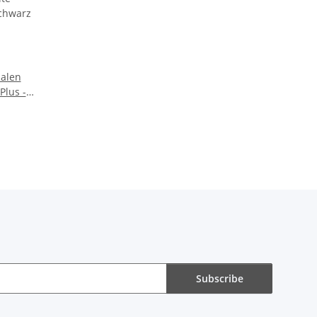
halen
 Plus -
arzer
91er
Subscribe