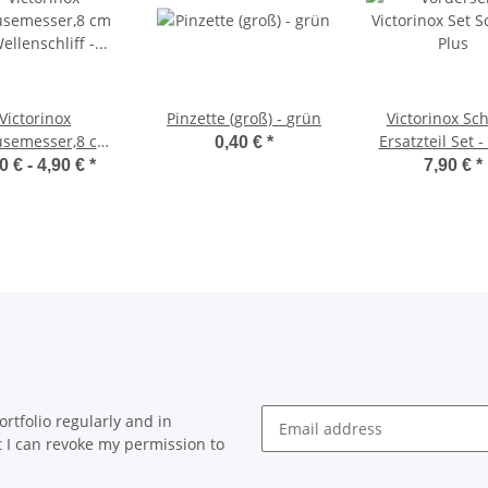
Victorinox
Pinzette (groß) - grün
Victorinox Sc
semesser,8 cm
Ersatzteil Set -
0,40 €
*
Wellenschliff -
mit grün/schw
0 € -
4,90 €
*
7,90 €
*
be nach Wahl
Kordel - für 
Messer
rtfolio regularly and in
at I can revoke my permission to
Newsletter Subscribe