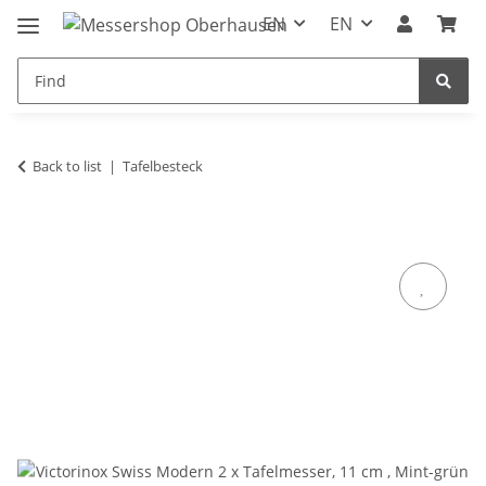
EN
EN
Back to list
Tafelbesteck