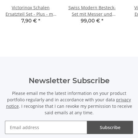
Victorinox Schalen
Swiss Modern Besteck-
V
Ersatzteil Set - Plus - mit
Set mit Messer und
E
grüner Kordel - für 91er
Farbe nach Wahl, 12-
grün
7,90 €
*
99,00 €
*
Messer
teilig
Newsletter Subscribe
Please email me the latest information on your product
portfolio regularly and in accordance with your data
privacy
notice
. I recognise that I can revoke my permission to receive
said emails at any time.
Subscribe
Newsletter Subscribe