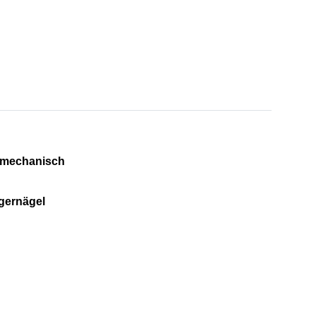
nt mechanisch
ngernägel