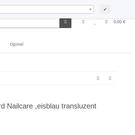
Startseite
Newsletter Archiv
Contact
My account
✔
0,00 €
Opinel
d Nailcare ,eisblau transluzent