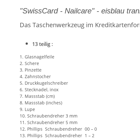
"SwissCard - Nailcare" - eisblau tra
Das Taschenwerkzeug im Kreditkartenfor
13 teilig :
1. Glasnagelfeile
2. Schere
3. Pinzette
4. Zahnstocher
5. Druckkugelschreiber
6. Stecknadel, inox
7. Massstab (cm)
8. Massstab (inches)
9. Lupe
10. Schraubendreher 3 mm
11. Schraubendreher 5 mm
12. Phillips Schraubendreher 00 – 0
13. Phillips Schraubendreher 1 – 2