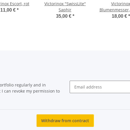
rinox Escort, rot
Victorinox "SwissLite"
Victorino
Saphir
Blumenmesser,
11,00 €
*
rot , 55mm ,g
35,00 €
*
18,00 €
*
Klinge
rtfolio regularly and in
at I can revoke my permission to
Newsletter Subscribe
Withdraw from contract