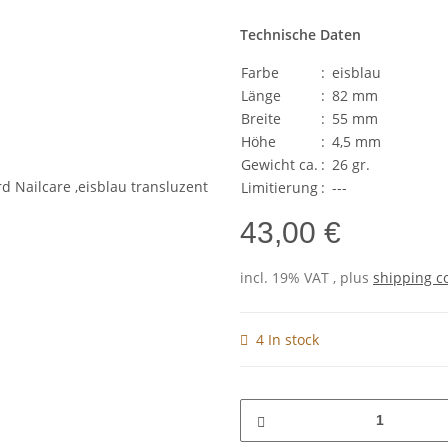
Technische Daten
Farbe
:
eisblau
Länge
:
82 mm
Breite
:
55 mm
Höhe
:
4,5 mm
Gewicht ca.
:
26 gr.
Limitierung
:
---
43,00 €
incl. 19% VAT , plus
shipping c
4 In stock