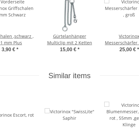
chalen ,schwarz ,
Gürtelanhänger
Victorino
91 mm Plus
Multiclip mit 2 Ketten
Messerschärfer
, groß
3,90 €
*
15,00 €
*
25,00 €
*
Similar items