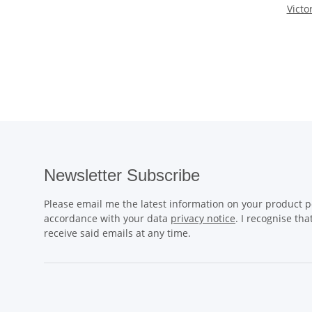
Victo
Newsletter Subscribe
Please email me the latest information on your product po
accordance with your data
privacy notice
. I recognise th
receive said emails at any time.