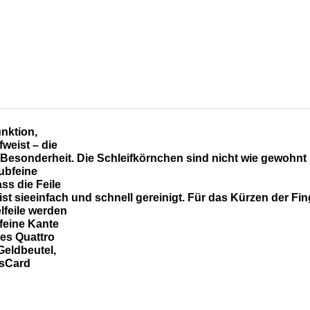
unktion,
weist – die
hen Besonderheit. Die Schleifkörnchen sind nicht wie gewoh
ubfeine
ss die Feile
ist sieeinfach und schnell gereinigt. Für das Kürzen der Fi
lfeile werden
feine Kante
des Quattro
Geldbeutel,
ssCard