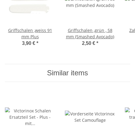
Griffschalen ,weiss 91
Griffschalen ,grün , 58
Za
mm Plus
mm (Smashed Avocado)
3,90 €
*
2,50 €
*
Similar items