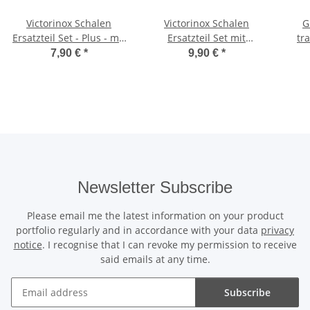
Victorinox Schalen
Victorinox Schalen
G
Ersatzteil Set - Plus - mit
Ersatzteil Set mit
tr
grüner Kordel - für 91er
grün/schwarzer Kordel -
7,90 €
*
9,90 €
*
Messer
für 91er Messer
Newsletter Subscribe
Please email me the latest information on your product
portfolio regularly and in accordance with your data
privacy
notice
. I recognise that I can revoke my permission to receive
said emails at any time.
Subscribe