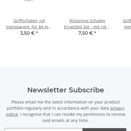
Griffschalen ,rot
Victorinox Schalen
Grif
transparent ,für 84 mm
Ersatzteil Set - mit roter
mm 
mit Korkenzieher
Kordel - für 91er Messer
3,50 €
*
7,50 €
*
Newsletter Subscribe
Please email me the latest information on your product
portfolio regularly and in accordance with your data
privacy
notice
. I recognise that I can revoke my permission to receive
said emails at any time.