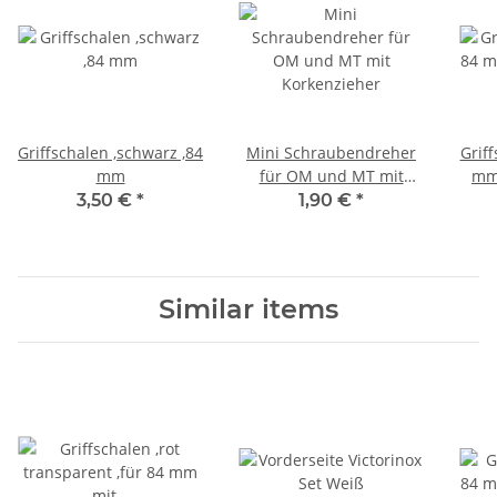
Griffschalen ,schwarz ,84
Mini Schraubendreher
Griff
mm
für OM und MT mit
mm 
Korkenzieher
3,50 €
*
1,90 €
*
Similar items