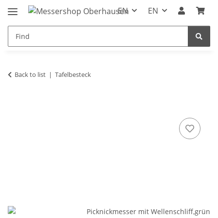
EN
EN
Back to list
Tafelbesteck