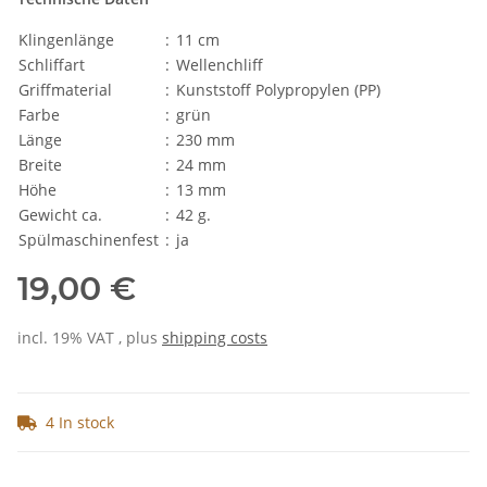
Klingenlänge
:
11 cm
Schliffart
:
Wellenchliff
Griffmaterial
:
Kunststoff Polypropylen (PP)
Farbe
:
grün
Länge
:
230 mm
Breite
:
24 mm
Höhe
:
13 mm
Gewicht ca.
:
42 g.
Spülmaschinenfest
:
ja
19,00 €
incl. 19% VAT , plus
shipping costs
4 In stock