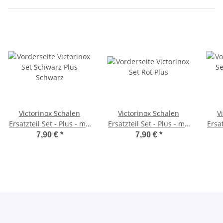
Victorinox Schalen
Victorinox Schalen
V
Ersatzteil Set - Plus - mit
Ersatzteil Set - Plus - mit
Ersat
schwarzer Kordel - für
grün/schwarzer Kordel -
sch
7,90 €
*
7,90 €
*
91er Messer
für 91er Messer