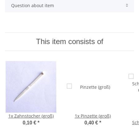
Question about item
This item consists of
1x
Zahnstocher (groß)
1x
Pinzette (groß)
Sc
0,10 €
*
0,40 €
*