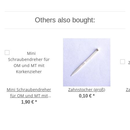
Others also bought:
Mini Schraubendreher
Zahnstocher (groß)
Za
für OM und MT mit
0,10 €
*
Korkenzieher
1,90 €
*