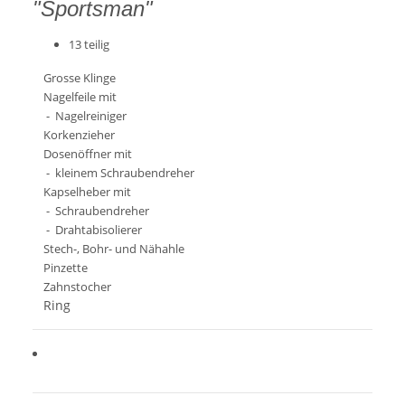
"Sportsman"
13 teilig
Grosse Klinge
Nagelfeile mit
- Nagelreiniger
Korkenzieher
Dosenöffner mit
- kleinem Schraubendreher
Kapselheber mit
- Schraubendreher
- Drahtabisolierer
Stech-, Bohr- und Nähahle
Pinzette
Zahnstocher
Ring