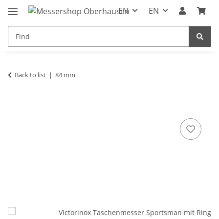
EN
EN
Back to list
84 mm