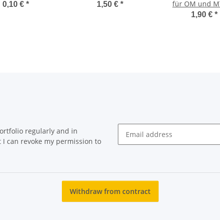
für OM und M
0,10 €
*
1,50 €
*
Korkenzieh
1,90 €
*
rtfolio regularly and in
at I can revoke my permission to
Newsletter Subscribe
Withdraw from contract