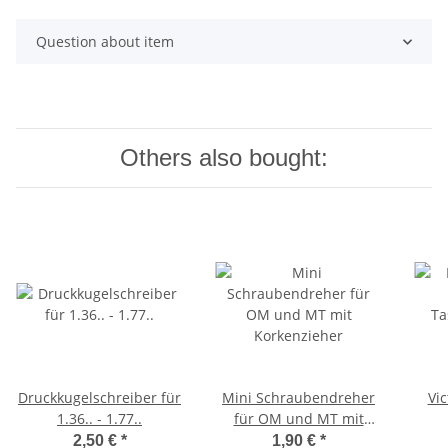
Question about item
Others also bought:
Druckkugelschreiber für
Mini Schraubendreher
Vi
1.36.. - 1.77..
für OM und MT mit
Korkenzieher
2,50 €
*
1,90 €
*