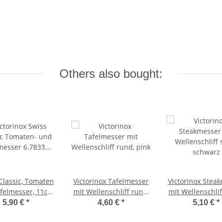
Others also bought:
Classic, Tomaten
Victorinox Tafelmesser
Victorinox Stea
felmesser, 11cm,
mit Wellenschliff rund,
mit Wellenschliff spit
len, schwarz
pink
schwarz
5,90 €
*
4,60 €
*
5,10 €
*