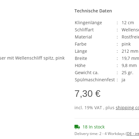
Technische Daten
Klingenlänge
:
12 cm
Schliffart
:
Wellensc
Material
:
Rostfrei
Farbe
:
pink
Länge
:
212 mm
Breite
:
19,7 m
Höhe
:
9,8 mm
Gewicht ca.
:
25 gr.
Spülmaschinenfest
:
ja
7,30 €
incl. 19% VAT , plus
shipping c
18 In stock
Delivery time:
2 - 4 Workdays
(DE - in