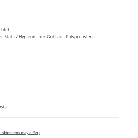
hliff
er Stahl / Hygienischer Griff aus Polypropylen
m
osts
t. shipments may differ)