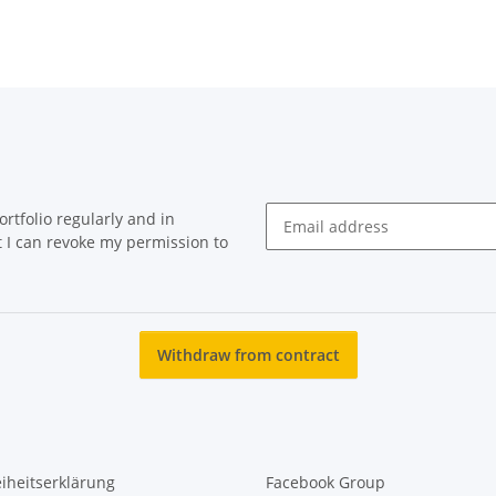
rtfolio regularly and in
at I can revoke my permission to
Newsletter Subscribe
Withdraw from contract
eiheitserklärung
Facebook Group