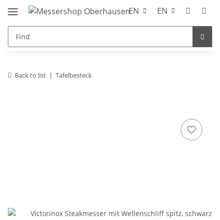
EN
EN
Back to list
Tafelbesteck