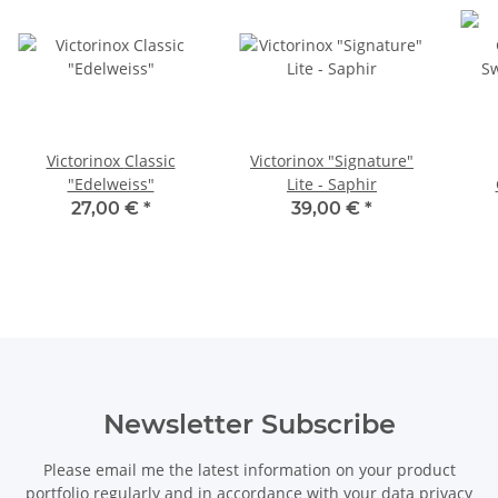
Victorinox Classic
Victorinox "Signature"
"Edelweiss"
Lite - Saphir
Sw
27,00 €
*
39,00 €
*
Newsletter Subscribe
Please email me the latest information on your product
portfolio regularly and in accordance with your data
privacy