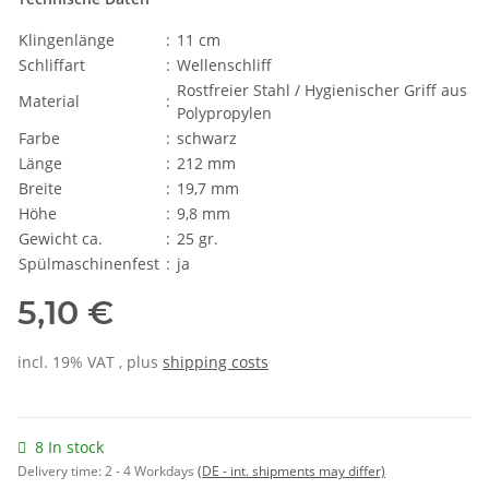
Klingenlänge
:
11 cm
Schliffart
:
Wellenschliff
Rostfreier Stahl / Hygienischer Griff aus
Material
:
Polypropylen
Farbe
:
schwarz
Länge
:
212 mm
Breite
:
19,7 mm
Höhe
:
9,8 mm
Gewicht ca.
:
25 gr.
Spülmaschinenfest
:
ja
5,10 €
incl. 19% VAT , plus
shipping costs
8 In stock
Delivery time:
2 - 4 Workdays
(DE - int. shipments may differ)