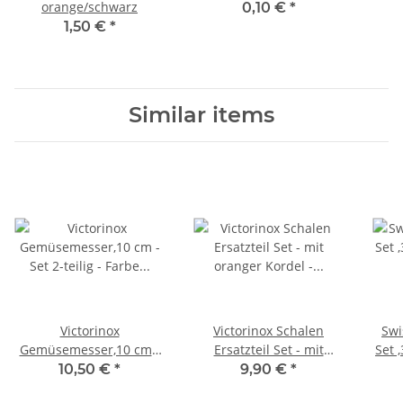
orange/schwarz
0,10 €
*
1,50 €
*
Similar items
Victorinox
Victorinox Schalen
Swi
Gemüsemesser,10 cm -
Ersatzteil Set - mit
Set ,
Set 2-teilig - Farbe nach
oranger Kordel - für
10,50 €
*
9,90 €
*
Wahl
91er Messer