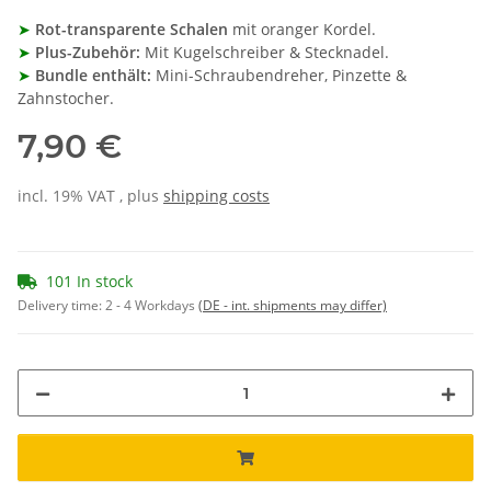
➤
Rot-transparente Schalen
mit oranger Kordel.
➤
Plus-Zubehör:
Mit Kugelschreiber & Stecknadel.
➤
Bundle enthält:
Mini-Schraubendreher, Pinzette &
Zahnstocher.
7,90 €
incl. 19% VAT , plus
shipping costs
101 In stock
Delivery time:
2 - 4 Workdays
(DE - int. shipments may differ)