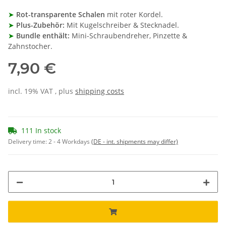
➤
Rot-transparente Schalen
mit roter Kordel.
➤
Plus-Zubehör:
Mit Kugelschreiber & Stecknadel.
➤
Bundle enthält:
Mini-Schraubendreher, Pinzette &
Zahnstocher.
7,90 €
incl. 19% VAT , plus
shipping costs
111 In stock
Delivery time:
2 - 4 Workdays
(DE - int. shipments may differ)