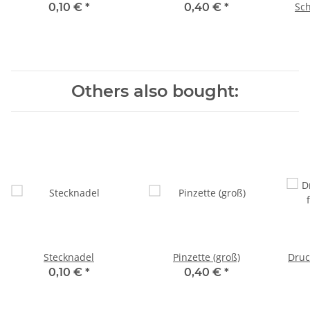
Sc
0,10 €
*
0,40 €
*
Others also bought:
Stecknadel
Pinzette (groß)
Druc
0,10 €
*
0,40 €
*