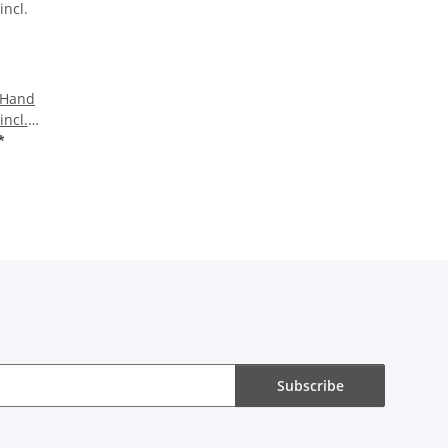
eHand
incl.
*
Subscribe