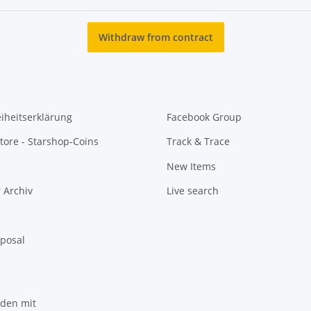
Withdraw from contract
eiheitserklärung
Facebook Group
tore - Starshop-Coins
Track & Trace
New Items
 Archiv
Live search
sposal
nden mit