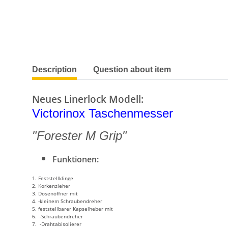
show more tabs
Description
Question about item
Neues Linerlock Modell:
Victorinox Taschenmesser
"Forester M Grip"
Funktionen:
1. Feststellklinge
2. Korkenzieher
3. Dosenöffner mit
4. -kleinem Schraubendreher
5. feststellbarer Kapselheber mit
6. -Schraubendreher
7. -Drahtabisolierer