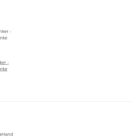
ker -
nke