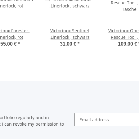
rinox Forester ,
Victorinox Sentinel
Victorinox On
inerlock, rot
,Linerlock , schwarz
Rescue Tool , 
Tasche
55,00 €
*
31,00 €
*
109,00 €
rtfolio regularly and in
at I can revoke my permission to
Newsletter Subscribe