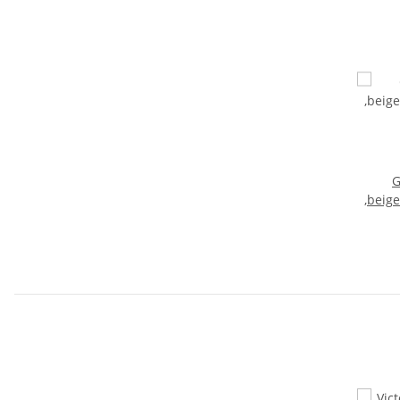
G
,beige