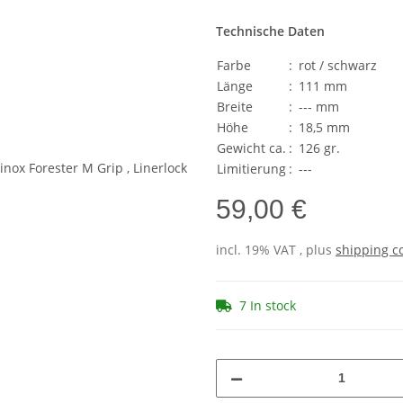
Technische Daten
Farbe
:
rot / schwarz
Länge
:
111 mm
Breite
:
--- mm
Höhe
:
18,5 mm
Gewicht ca.
:
126 gr.
Limitierung
:
---
59,00 €
incl. 19% VAT , plus
shipping c
7 In stock