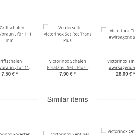
riffschalen
Victorinox Schalen
Victorinox Tin
/braun , für 111
Ersatzteil Set - Plus -
#wirsagenda
mm
mit grün/schwarzer
7,50 €
*
7,90 €
*
28,00 €
*
Kordel - für 91er
Messer
Similar items